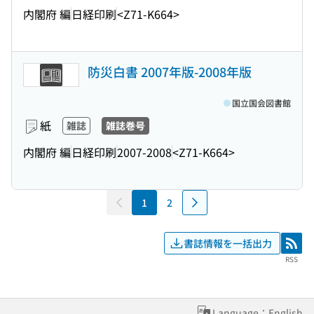
内閣府 編
日経印刷
<Z71-K664>
防災白書 2007年版-2008年版
国立国会図書館
紙
雑誌
雑誌巻号
内閣府 編
日経印刷
2007-2008
<Z71-K664>
1
2
書誌情報を一括出力
RSS
RSS
Language：English