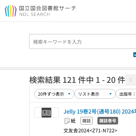
本文へ移動
検索結果 121 件中 1 - 20 件
Jelly 19巻2号(通号180) 202
紙
雑誌
雑誌巻号
文友舎
2024
<Z71-N722>