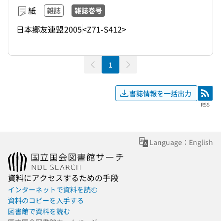
紙
雑誌
雑誌巻号
日本郷友連盟
2005
<Z71-S412>
1
書誌情報を一括出力
RSS
RSS
Language：English
資料にアクセスするための手段
インターネットで資料を読む
資料のコピーを入手する
図書館で資料を読む