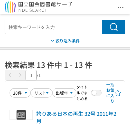
メニ
本文へ移動
検索
絞り込み条件
検索結果 13 件中 1 - 13 件
/1
一括
タイト
お気
ルでま
に入
とめる
り
誇りある日本の再生 32号 2011年2
月