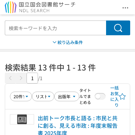
メニ
本文へ移動
検索
絞り込み条件
検索結果 13 件中 1 - 13 件
/1
一括
タイト
お気
ルでま
に入
とめる
り
出前トーク市長と語る : 市民と共
に創る、見える市政 : 年度末報告
書 2025年度