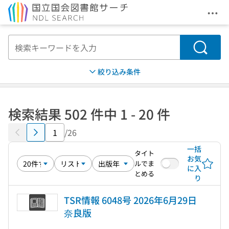
メニ
本文へ移動
検索
絞り込み条件
検索結果 502 件中 1 - 20 件
/26
一括
タイト
お気
ルでま
に入
とめる
り
TSR情報 6048号 2026年6月29日
奈良版