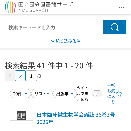
メニ
本文へ移動
検索
絞り込み条件
検索結果 41 件中 1 - 20 件
/3
一括
タイト
お気
ルでま
に入
とめる
り
日本臨床微生物学会雑誌 36巻3号
2026年