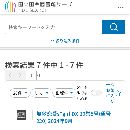
メニ
本文へ移動
検索
絞り込み条件
検索結果 7 件中 1 - 7 件
/1
一括
タイト
お気
ルでま
に入
とめる
り
無敵恋愛s*girl DX 20巻5号(通号
220) 2024年9月