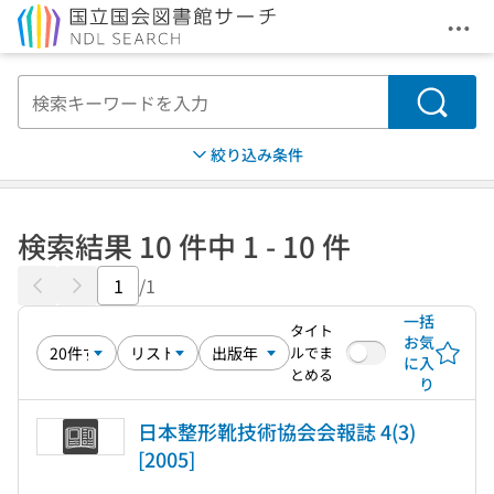
メニ
本文へ移動
検索
絞り込み条件
検索結果 10 件中 1 - 10 件
/1
一括
タイト
お気
ルでま
に入
とめる
り
日本整形靴技術協会会報誌 4(3)
[2005]