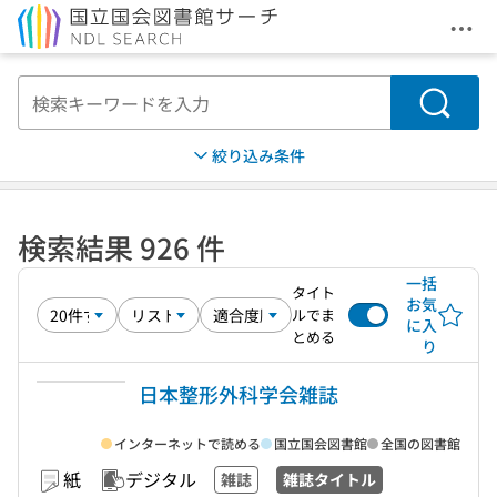
メニ
本文へ移動
検索
絞り込み条件
検索結果 926 件
一括
タイト
お気
ルでま
に入
とめる
り
日本整形外科学会雑誌
インターネットで読める
国立国会図書館
全国の図書館
紙
デジタル
雑誌
雑誌タイトル