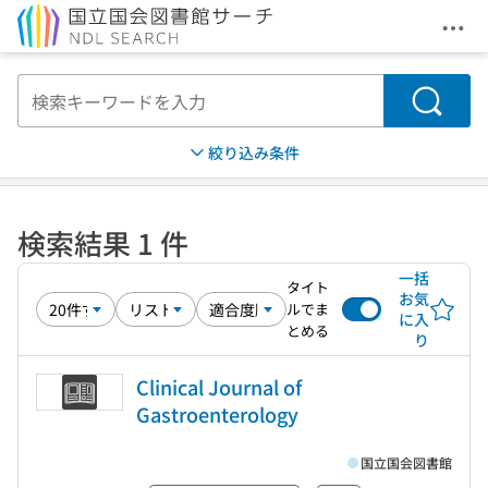
メニ
本文へ移動
検索
絞り込み条件
検索結果 1 件
一括
タイト
お気
ルでま
に入
とめる
り
Clinical Journal of
Gastroenterology
国立国会図書館