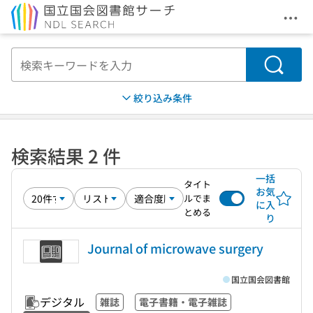
メニ
本文へ移動
検索
絞り込み条件
検索結果 2 件
一括
タイト
お気
ルでま
に入
とめる
り
Journal of microwave surgery
国立国会図書館
デジタル
雑誌
電子書籍・電子雑誌