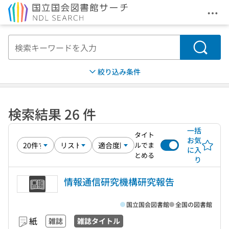
メニ
本文へ移動
検索
絞り込み条件
検索結果 26 件
一括
タイト
お気
ルでま
に入
とめる
り
情報通信研究機構研究報告
国立国会図書館
全国の図書館
紙
雑誌
雑誌タイトル