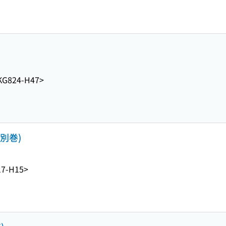
KG824-H47>
 別巻)
17-H15>