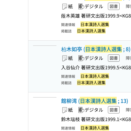
紙
デジタル
図書
障
蔭木英雄 著
研文出版
1999.9
<KG8
日本漢詩人選集
関連情報
日本漢詩人選集
掲載誌
柏木如亭 (
日本漢詩人選集
; 8)
紙
デジタル
図書
障
入谷仙介 著
研文出版
1999.5
<KG8
日本漢詩人選集
関連情報
日本漢詩人選集
掲載誌
館柳湾 (
日本漢詩人選集
; 13)
紙
デジタル
図書
障
鈴木瑞枝 著
研文出版
1999.1
<KG8
日本漢詩人選集
関連情報