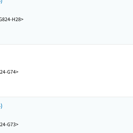
5)
G824-H28>
24-G74>
4)
24-G73>