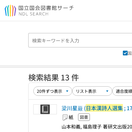
本文へ移動
国
検索結果 13 件
梁川星巌 (
日本漢詩人選集
; 1
紙
図書
山本和義, 福島理子 著
研文出版
20