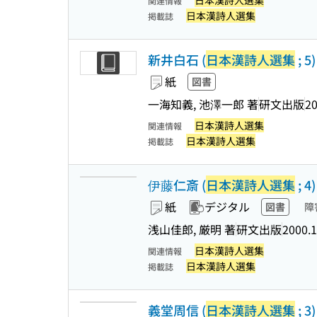
日本漢詩人選集
関連情報
日本漢詩人選集
掲載誌
新井白石 (
日本漢詩人選集
; 5)
紙
図書
一海知義, 池澤一郎 著
研文出版
20
日本漢詩人選集
関連情報
日本漢詩人選集
掲載誌
伊藤仁斎 (
日本漢詩人選集
; 4)
紙
デジタル
図書
障
浅山佳郎, 厳明 著
研文出版
2000.
日本漢詩人選集
関連情報
日本漢詩人選集
掲載誌
義堂周信 (
日本漢詩人選集
; 3)