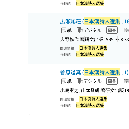
日本漢詩人選集
掲載誌
広瀬旭荘 (
日本漢詩人選集
; 1
紙
デジタル
図書
障
大野修作 著
研文出版
1999.3
<KG8
日本漢詩人選集
関連情報
日本漢詩人選集
掲載誌
菅原道真 (
日本漢詩人選集
; 1)
紙
デジタル
図書
障
小島憲之, 山本登朗 著
研文出版
19
日本漢詩人選集
関連情報
日本漢詩人選集
掲載誌