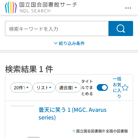
メニ
本文へ移動
検索
絞り込み条件
検索結果 1 件
一括
タイト
お気
ルでま
に入
とめる
り
曇天に笑う 1 (MGC. Avarus
series)
国立国会図書館
全国の図書館