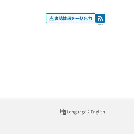
書誌情報を一括出力
RSS
RSS
Language：English