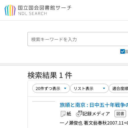
本文へ移動
検索結果 1 件
旅順と南京 : 日中五十年戦争の
紙
記録メディア
図書
一ノ瀬俊也 著
文藝春秋
2007.11
<