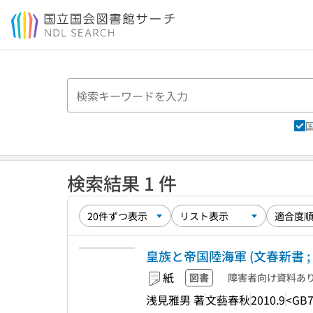
本文へ移動
検索結果 1 件
皇族と帝国陸海軍 (文春新書 ; 7
紙
図書
障害者向け資料あ
浅見雅男 著
文藝春秋
2010.9
<GB7