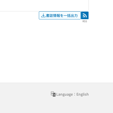
書誌情報を一括出力
RSS
RSS
Language：English