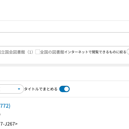
国立国会図書館
（1）
全国の図書館
インターネットで閲覧できるものに絞る
タイトルでまとめる
72)
り
7-J267>