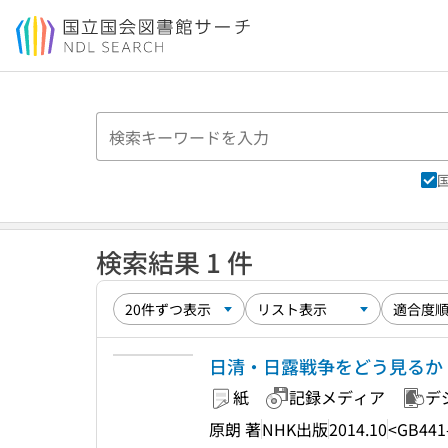
本文へ移動
検索結果 1 件
日清・日露戦争をどう見るか : 
紙
記録メディア
デ
原朗 著
NHK出版
2014.10
<GB441