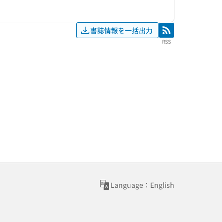
書誌情報を一括出力
RSS
RSS
Language：English