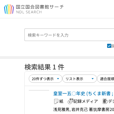
本文へ移動
検索結果 1 件
皇室一五〇年史 (ちくま新書 ; 1
紙
記録メディア
デ
浅見雅男, 岩井克己 著
筑摩書房
20