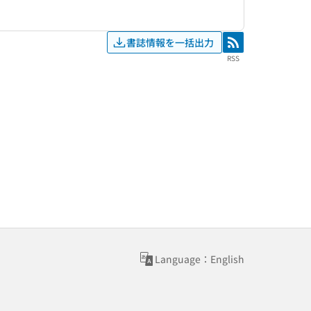
書誌情報を一括出力
RSS
RSS
Language：English