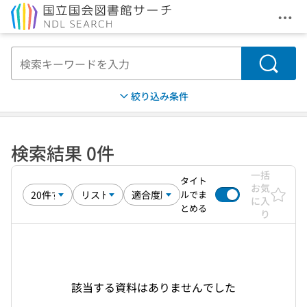
メニ
本文へ移動
検索
絞り込み条件
検索結果 0件
一括
タイト
お気
ルでま
に入
とめる
り
該当する資料はありませんでした