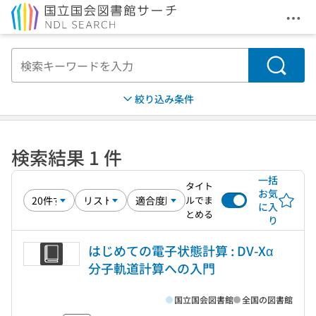
メニ
本文へ移動
検索
絞り込み条件
検索結果 1 件
一括
タイト
お気
ルでま
に入
とめる
り
はじめての電子状態計算 : DV-Xα
分子軌道計算への入門
国立国会図書館
全国の図書館