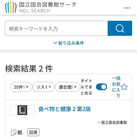
メニ
本文へ移動
検索
絞り込み条件
検索結果 2 件
一括
タイト
お気
ルでま
に入
とめる
り
食べ物と健康 2 第2版
国立国会図書館
紙
図書