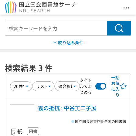
メニ
本文へ移動
検索
絞り込み条件
検索結果 3 件
一括
タイト
お気
ルでま
に入
とめる
り
霧の抵抗 : 中谷芙二子展
国立国会図書館
全国の図書館
紙
図書