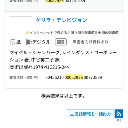
00052926
001237235
著者標目（識別子）
ゲリラ・テレビジョン
インターネットで読める
国立国会図書館
全国の図書館
紙
デジタル
図書
障害者向け資料あり
マイケル・シャンバーグ, レインダンス・コーポレー
ション 著, 中谷芙二子 訳
美術出版社
1974
<UC215-24>
00456210
00052926
00773589
著者標目（識別子）
検索結果は以上です。
書誌情報を一括出力
RSS
RSS