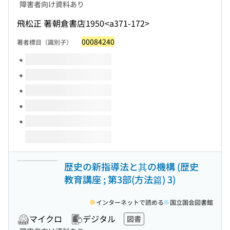
障害者向け資料あり
飛松正 著
朝倉書店
1950
<a371-172>
00084240
著者標目（識別子）
このタイトルの巻号
歴史の新指導法と其の機構 (歴史
教育講座 ; 第3部(方法篇) 3)
インターネットで読める
国立国会図書館
マイクロ
デジタル
図書