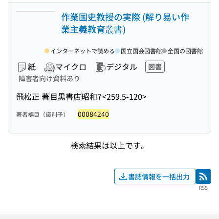
作業国史教授の実際 (解り易い作
業主義教育叢書)
インターネットで読める
国立国会図書館
全国の図書館
紙
マイクロ
デジタル
図書
障害者向け資料あり
飛松正 著
目黒書店
昭和7
<259.5-120>
00084240
著者標目（識別子）
検索結果は以上です。
書誌情報を一括出力
RSS
RSS