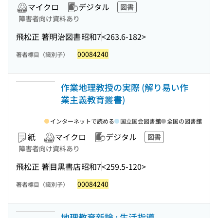
マイクロ
デジタル
図書
障害者向け資料あり
飛松正 著
明治図書
昭和7
<263.6-182>
00084240
著者標目（識別子）
作業地理教授の実際 (解り易い作
業主義教育叢書)
インターネットで読める
国立国会図書館
全国の図書館
紙
マイクロ
デジタル
図書
障害者向け資料あり
飛松正 著
目黒書店
昭和7
<259.5-120>
00084240
著者標目（識別子）
地理教育新論 : 生活指導