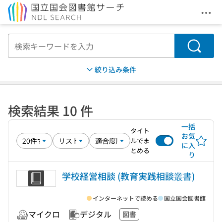
メニ
本文へ移動
検索
絞り込み条件
検索結果 10 件
一括
タイト
お気
ルでま
に入
とめる
り
学校経営相談 (教育実践相談叢書)
インターネットで読める
国立国会図書館
マイクロ
デジタル
図書