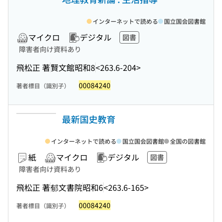
インターネットで読める
国立国会図書館
マイクロ
デジタル
図書
障害者向け資料あり
飛松正 著
賢文館
昭和8
<263.6-204>
00084240
著者標目（識別子）
最新国史教育
インターネットで読める
国立国会図書館
全国の図書館
紙
マイクロ
デジタル
図書
障害者向け資料あり
飛松正 著
郁文書院
昭和6
<263.6-165>
00084240
著者標目（識別子）