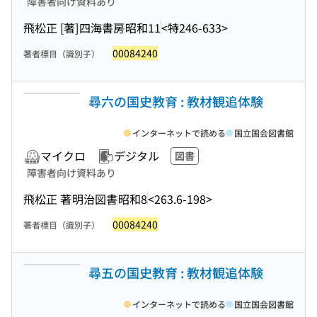
障害者向け資料あり
飛松正 [著]
四海書房
昭和11
<特246-633>
00084240
著者標目（識別子）
尋六の国史教育 : 教材観追体験
インターネットで読める
国立国会図書館
マイクロ
デジタル
図書
障害者向け資料あり
飛松正 著
明治図書
昭和8
<263.6-198>
00084240
著者標目（識別子）
尋五の国史教育 : 教材観追体験
インターネットで読める
国立国会図書館