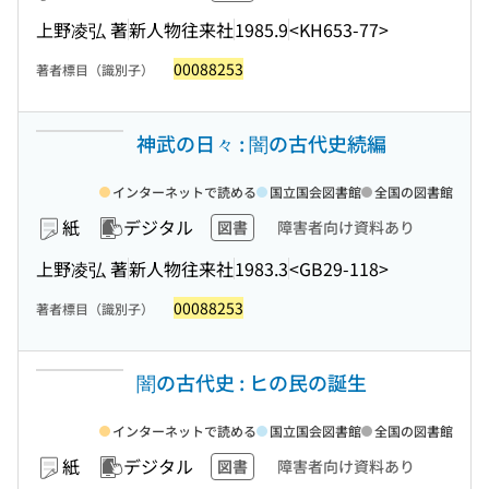
上野凌弘 著
新人物往来社
1985.9
<KH653-77>
00088253
著者標目（識別子）
神武の日々 : 闇の古代史続編
インターネットで読める
国立国会図書館
全国の図書館
紙
デジタル
図書
障害者向け資料あり
上野凌弘 著
新人物往来社
1983.3
<GB29-118>
00088253
著者標目（識別子）
闇の古代史 : ヒの民の誕生
インターネットで読める
国立国会図書館
全国の図書館
紙
デジタル
図書
障害者向け資料あり