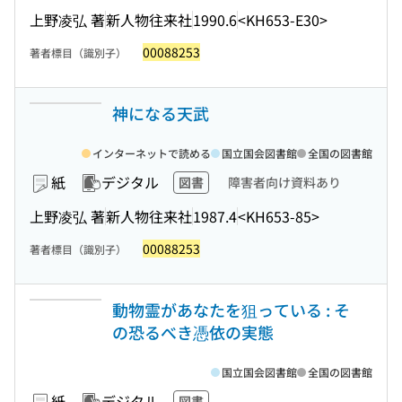
上野凌弘 著
新人物往来社
1990.6
<KH653-E30>
00088253
著者標目（識別子）
神になる天武
インターネットで読める
国立国会図書館
全国の図書館
紙
デジタル
図書
障害者向け資料あり
上野凌弘 著
新人物往来社
1987.4
<KH653-85>
00088253
著者標目（識別子）
動物霊があなたを狙っている : そ
の恐るべき憑依の実態
国立国会図書館
全国の図書館
紙
デジタル
図書