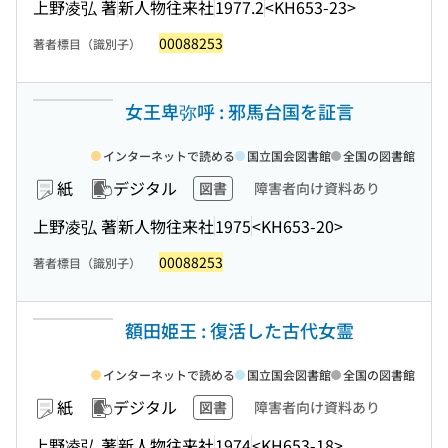
上野凌弘 著
新人物往来社
1977.2
<KH653-23>
00088253
著者標目（識別子）
女王卑弥呼 : 邪馬台国を証言
インターネットで読める
国立国会図書館
全国の図書館
紙
デジタル
図書
障害者向け資料あり
上野凌弘 著
新人物往来社
1975
<KH653-20>
00088253
著者標目（識別子）
額田姫王 : 復活した古代女霊
インターネットで読める
国立国会図書館
全国の図書館
紙
デジタル
図書
障害者向け資料あり
上野凌弘 著
新人物往来社
1974
<KH653-18>