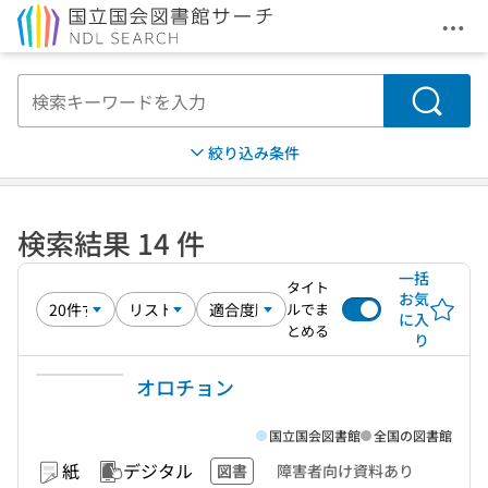
メニ
本文へ移動
検索
絞り込み条件
検索結果 14 件
一括
タイト
お気
ルでま
に入
とめる
り
オロチョン
国立国会図書館
全国の図書館
紙
デジタル
図書
障害者向け資料あり