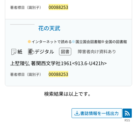
00088253
著者標目（識別子）
花の天武
インターネットで読める
国立国会図書館
全国の図書館
紙
デジタル
図書
障害者向け資料あり
上墅陵弘 著
関西文学社
1961
<913.6-U421h>
00088253
著者標目（識別子）
検索結果は以上です。
書誌情報を一括出力
RSS
RSS