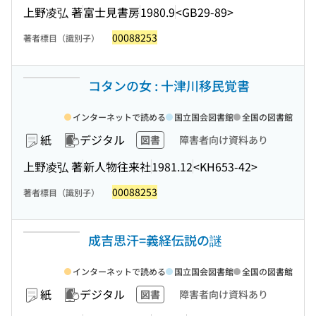
上野凌弘 著
富士見書房
1980.9
<GB29-89>
00088253
著者標目（識別子）
コタンの女 : 十津川移民覚書
インターネットで読める
国立国会図書館
全国の図書館
紙
デジタル
図書
障害者向け資料あり
上野凌弘 著
新人物往来社
1981.12
<KH653-42>
00088253
著者標目（識別子）
成吉思汗=義経伝説の謎
インターネットで読める
国立国会図書館
全国の図書館
紙
デジタル
図書
障害者向け資料あり