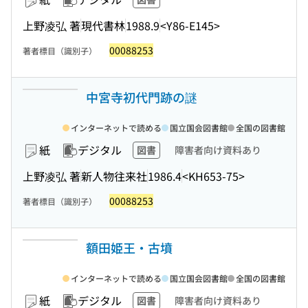
上野凌弘 著
現代書林
1988.9
<Y86-E145>
00088253
著者標目（識別子）
中宮寺初代門跡の謎
インターネットで読める
国立国会図書館
全国の図書館
紙
デジタル
図書
障害者向け資料あり
上野凌弘 著
新人物往来社
1986.4
<KH653-75>
00088253
著者標目（識別子）
額田姫王・古墳
インターネットで読める
国立国会図書館
全国の図書館
紙
デジタル
図書
障害者向け資料あり