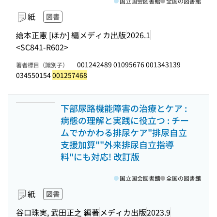
国立国会図書館
全国の図書館
紙
図書
繪本正憲 [ほか] 編
メディカ出版
2026.1
<SC841-R602>
001242489 01095676 001343139
著者標目（識別子）
034550154
001257468
下部尿路機能障害の治療とケア :
病態の理解と実践に役立つ : チー
ムでかかわる排尿ケア"排尿自立
支援加算""外来排尿自立指導
料"にも対応! 改訂版
国立国会図書館
全国の図書館
紙
図書
谷口珠実, 武田正之 編著
メディカ出版
2023.9