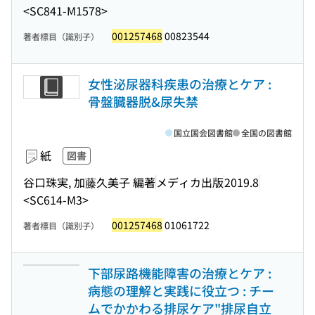
<SC841-M1578>
001257468
00823544
著者標目（識別子）
女性泌尿器科疾患の治療とケア :
骨盤臓器脱&尿失禁
国立国会図書館
全国の図書館
紙
図書
谷口珠実, 加藤久美子 編著
メディカ出版
2019.8
<SC614-M3>
001257468
01061722
著者標目（識別子）
下部尿路機能障害の治療とケア :
病態の理解と実践に役立つ : チー
ムでかかわる排尿ケア"排尿自立