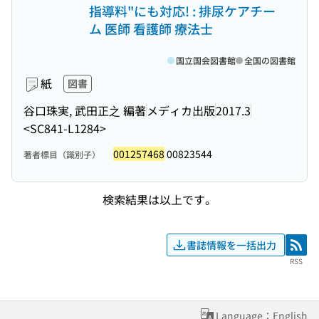
指導料"にも対応! : 排尿ケアチー
ム 医師 看護師 療法士
国立国会図書館
全国の図書館
紙
図書
谷口珠実, 武田正之 編著
メディカ出版
2017.3
<SC841-L1284>
001257468
00823544
著者標目（識別子）
検索結果は以上です。
書誌情報を一括出力
RSS
RSS
Language：English