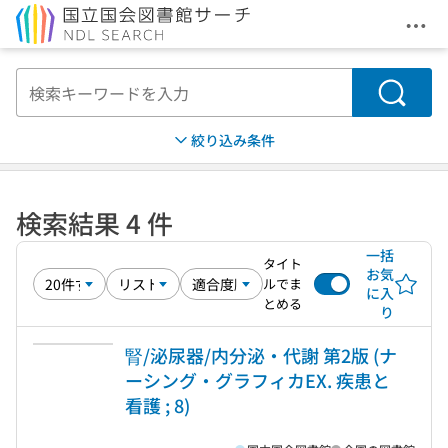
メニ
本文へ移動
検索
絞り込み条件
検索結果 4 件
一括
タイト
お気
ルでま
に入
とめる
り
腎/泌尿器/内分泌・代謝 第2版 (ナ
ーシング・グラフィカEX. 疾患と
看護 ; 8)