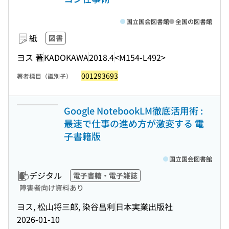
国立国会図書館
全国の図書館
紙
図書
ヨス 著
KADOKAWA
2018.4
<M154-L492>
001293693
著者標目（識別子）
Google NotebookLM徹底活用術 :
最速で仕事の進め方が激変する 電
子書籍版
国立国会図書館
デジタル
電子書籍・電子雑誌
障害者向け資料あり
ヨス, 松山将三郎, 染谷昌利
日本実業出版社
2026-01-10