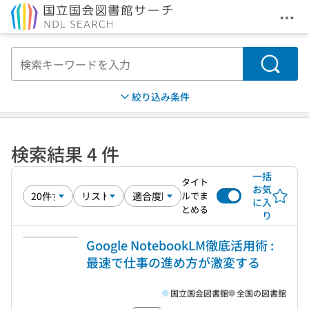
メニ
本文へ移動
検索
絞り込み条件
検索結果 4 件
一括
タイト
お気
ルでま
に入
とめる
り
Google NotebookLM徹底活用術 :
最速で仕事の進め方が激変する
国立国会図書館
全国の図書館