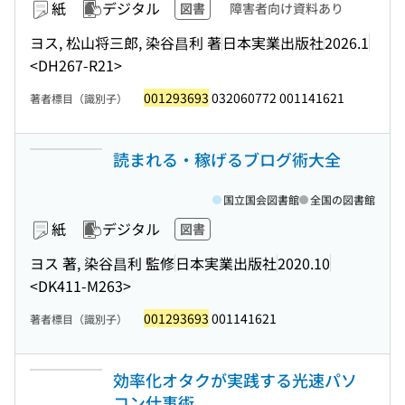
紙
デジタル
図書
障害者向け資料あり
ヨス, 松山将三郎, 染谷昌利 著
日本実業出版社
2026.1
<DH267-R21>
001293693
032060772 001141621
著者標目（識別子）
読まれる・稼げるブログ術大全
国立国会図書館
全国の図書館
紙
デジタル
図書
ヨス 著, 染谷昌利 監修
日本実業出版社
2020.10
<DK411-M263>
001293693
001141621
著者標目（識別子）
効率化オタクが実践する光速パソ
コン仕事術