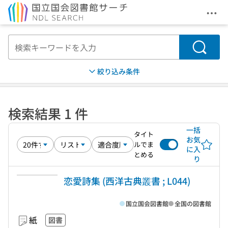
メニ
本文へ移動
検索
絞り込み条件
検索結果 1 件
一括
タイト
お気
ルでま
に入
とめる
り
恋愛詩集 (西洋古典叢書 ; L044)
国立国会図書館
全国の図書館
紙
図書