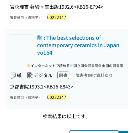
宮永理吉 著
駸々堂出版
1992.6
<KB16-E794>
00222147
著者標目（識別子）
陶 : The best selections of
contemporary ceramics in Japan
vol.64
インターネットで読める
国立国会図書館
全国の図書館
紙
デジタル
図書
障害者向け資料あり
京都書院
1993.2
<KB16-E843>
00222147
著者標目（識別子）
検索結果は以上です。