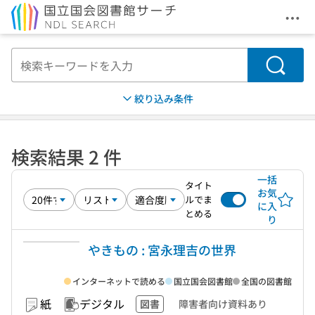
メニ
本文へ移動
検索
絞り込み条件
検索結果 2 件
一括
タイト
お気
ルでま
に入
とめる
り
やきもの : 宮永理吉の世界
インターネットで読める
国立国会図書館
全国の図書館
紙
デジタル
図書
障害者向け資料あり