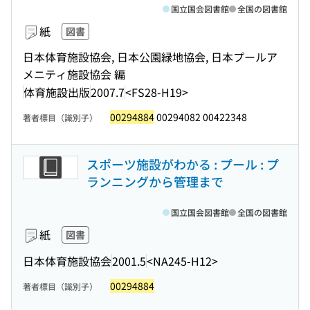
国立国会図書館
全国の図書館
紙
図書
日本体育施設協会, 日本公園緑地協会, 日本プールア
メニティ施設協会 編
体育施設出版
2007.7
<FS28-H19>
00294884
00294082 00422348
著者標目（識別子）
スポーツ施設がわかる : プール : プ
ランニングから管理まで
国立国会図書館
全国の図書館
紙
図書
日本体育施設協会
2001.5
<NA245-H12>
00294884
著者標目（識別子）