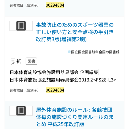
00294884
著者標目（識別子）
事故防止のためのスポーツ器具の
正しい使い方と安全点検の手引き
改訂第3版(増補第2刷)
国立国会図書館
全国の図書館
紙
図書
日本体育施設協会施設用器具部会 企画編集
日本体育施設協会施設用器具部会
2013.2
<FS28-L3>
00294884
著者標目（識別子）
屋外体育施設のルール : 各競技団
体毎の施設づくり関連ルールのま
とめ 平成25年改訂版