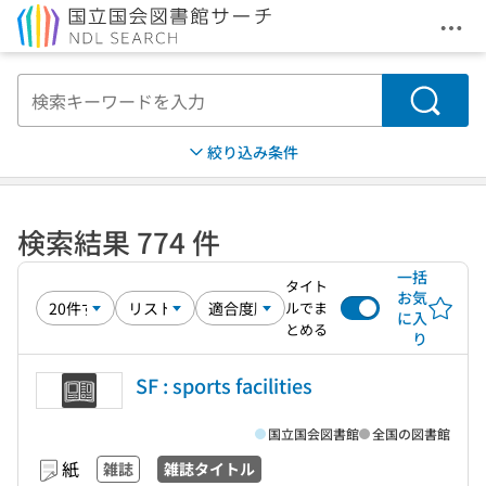
メニ
本文へ移動
検索
絞り込み条件
検索結果 774 件
一括
タイト
お気
ルでま
に入
とめる
り
SF : sports facilities
国立国会図書館
全国の図書館
紙
雑誌
雑誌タイトル