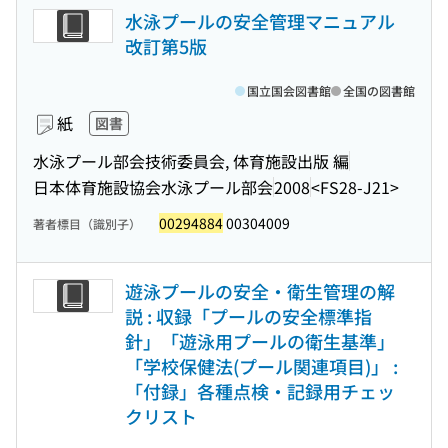
水泳プールの安全管理マニュアル
改訂第5版
国立国会図書館
全国の図書館
紙
図書
水泳プール部会技術委員会, 体育施設出版 編
日本体育施設協会水泳プール部会
2008
<FS28-J21>
00294884
00304009
著者標目（識別子）
遊泳プールの安全・衛生管理の解
説 : 収録「プールの安全標準指
針」「遊泳用プールの衛生基準」
「学校保健法(プール関連項目)」 :
「付録」各種点検・記録用チェッ
クリスト