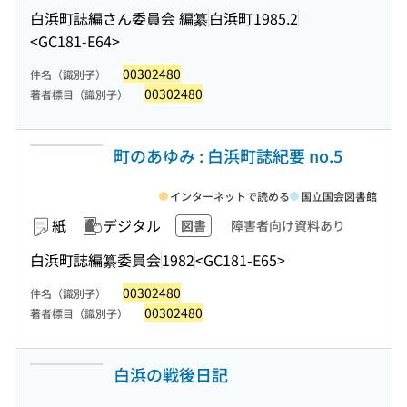
白浜町誌編さん委員会 編纂
白浜町
1985.2
<GC181-E64>
00302480
件名（識別子）
00302480
著者標目（識別子）
町のあゆみ : 白浜町誌紀要 no.5
インターネットで読める
国立国会図書館
紙
デジタル
図書
障害者向け資料あり
白浜町誌編纂委員会
1982
<GC181-E65>
00302480
件名（識別子）
00302480
著者標目（識別子）
白浜の戦後日記