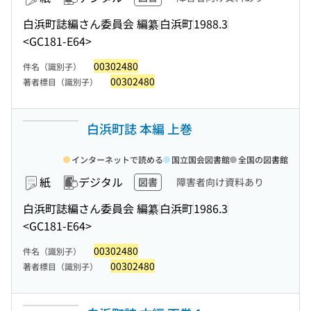
白浜町誌編さん委員会 編纂
白浜町
1988.3
<GC181-E64>
00302480
件名（識別子）
00302480
著者標目（識別子）
白浜町誌 本編 上巻
インターネットで読める
国立国会図書館
全国の図書館
紙
デジタル
図書
障害者向け資料あり
白浜町誌編さん委員会 編纂
白浜町
1986.3
<GC181-E64>
00302480
件名（識別子）
00302480
著者標目（識別子）