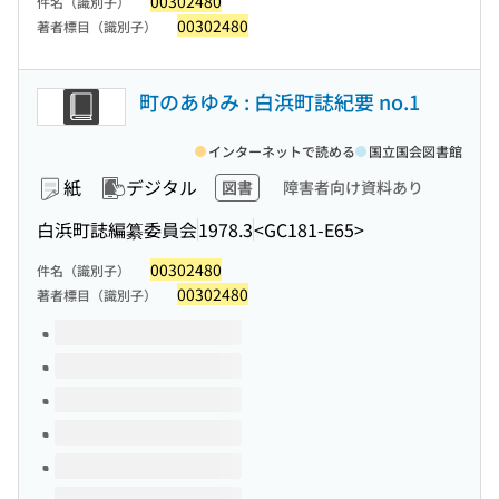
00302480
件名（識別子）
00302480
著者標目（識別子）
町のあゆみ : 白浜町誌紀要 no.1
インターネットで読める
国立国会図書館
紙
デジタル
図書
障害者向け資料あり
白浜町誌編纂委員会
1978.3
<GC181-E65>
00302480
件名（識別子）
00302480
著者標目（識別子）
このタイトルの巻号