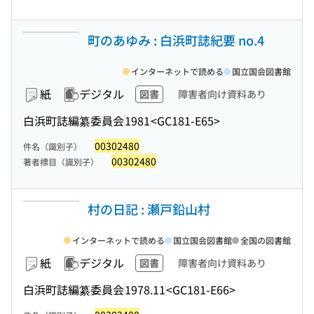
町のあゆみ : 白浜町誌紀要 no.4
インターネットで読める
国立国会図書館
紙
デジタル
図書
障害者向け資料あり
白浜町誌編纂委員会
1981
<GC181-E65>
00302480
件名（識別子）
00302480
著者標目（識別子）
村の日記 : 瀬戸鉛山村
インターネットで読める
国立国会図書館
全国の図書館
紙
デジタル
図書
障害者向け資料あり
白浜町誌編纂委員会
1978.11
<GC181-E66>