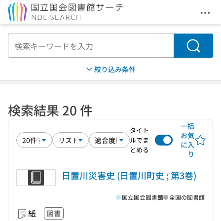
メニ
本文へ移動
検索
絞り込み条件
検索結果 20 件
一括
タイト
お気
ルでま
に入
とめる
り
日置川災害史 (日置川町史 ; 第3巻)
国立国会図書館
全国の図書館
紙
図書