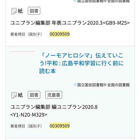
国立国会図書館
全国の図書館
紙
図書
ユニプラン編集部 年表
ユニプラン
2020.3
<GB9-M25>
00309509
著者標目（識別子）
「ノーモアヒロシマ」伝えていこ
う!平和 : 広島平和学習に行く前に
読む本
国立国会図書館
全国の図書館
紙
図書
児童書
ユニプラン編集部 編
ユニプラン
2020.8
<Y1-N20-M329>
00309509
著者標目（識別子）