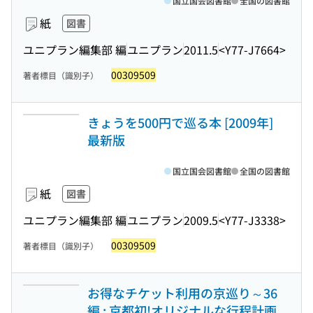
国立国会図書館
全国の図書館
紙
図書
ユニプラン編集部 編
ユニプラン
2011.5
<Y77-J7664>
00309509
著者標目（識別子）
きょうを500円で巡る本 [2009年]
最新版
国立国会図書館
全国の図書館
紙
図書
ユニプラン編集部 編
ユニプラン
2009.5
<Y77-J3338>
00309509
著者標目（識別子）
お得なチケット利用の京巡り～36
編 : 京都初!オリジナルな行程計画