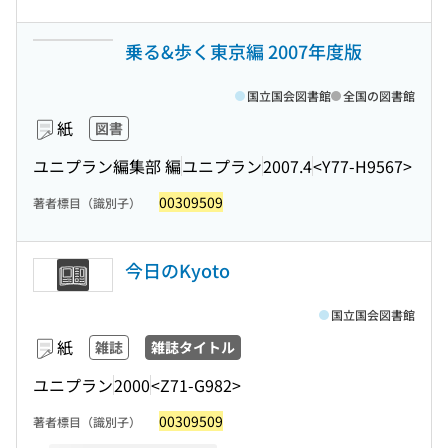
乗る&歩く東京編 2007年度版
国立国会図書館
全国の図書館
紙
図書
ユニプラン編集部 編
ユニプラン
2007.4
<Y77-H9567>
00309509
著者標目（識別子）
今日のKyoto
国立国会図書館
紙
雑誌
雑誌タイトル
ユニプラン
2000
<Z71-G982>
00309509
著者標目（識別子）