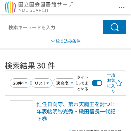
メニ
本文へ移動
検索
絞り込み条件
検索結果 30 件
一括
タイト
お気
ルでま
に入
とめる
り
惟任日向守、第六天魔王を討つ! :
年表帖明智光秀・織田信長一代記
下巻