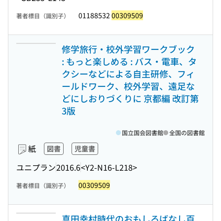
01188532
00309509
著者標目（識別子）
修学旅行・校外学習ワークブック
: もっと楽しめる : バス・電車、タ
クシーなどによる自主研修、フィ
ールドワーク、校外学習、遠足な
どにしおりづくりに 京都編 改訂第
3版
国立国会図書館
全国の図書館
紙
図書
児童書
ユニプラン
2016.6
<Y2-N16-L218>
00309509
著者標目（識別子）
真田幸村時代のおもしろばなし百