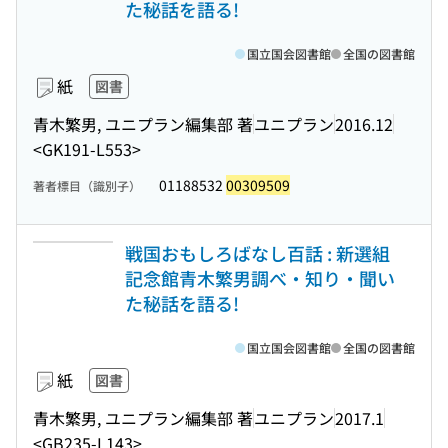
た秘話を語る!
国立国会図書館
全国の図書館
紙
図書
青木繁男, ユニプラン編集部 著
ユニプラン
2016.12
<GK191-L553>
01188532
00309509
著者標目（識別子）
戦国おもしろばなし百話 : 新選組
記念館青木繁男調べ・知り・聞い
た秘話を語る!
国立国会図書館
全国の図書館
紙
図書
青木繁男, ユニプラン編集部 著
ユニプラン
2017.1
<GB235-L143>