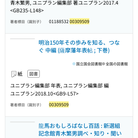
青木繁男, ユニプラン編集部 著
ユニプラン
2017.4
<GB235-L148>
01188532
00309509
著者標目（識別子）
明治150年その歩みを知る、つな
ぐ 中編 (薩摩藩年表帖 ; 下巻)
国立国会図書館
全国の図書館
紙
図書
ユニプラン編集部 年表, ユニプラン編集部 編
ユニプラン
2018.10
<GB9-L57>
00309509
著者標目（識別子）
龍馬おもしろばなし百話 : 新選組
記念館青木繁男調べ・知り・聞い