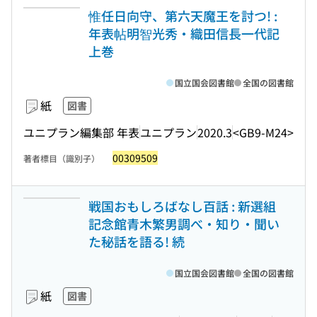
惟任日向守、第六天魔王を討つ! :
年表帖明智光秀・織田信長一代記
上巻
国立国会図書館
全国の図書館
紙
図書
ユニプラン編集部 年表
ユニプラン
2020.3
<GB9-M24>
00309509
著者標目（識別子）
戦国おもしろばなし百話 : 新選組
記念館青木繁男調べ・知り・聞い
た秘話を語る! 続
国立国会図書館
全国の図書館
紙
図書