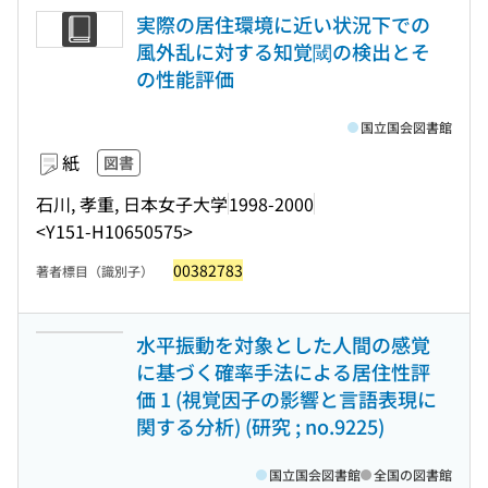
実際の居住環境に近い状況下での
風外乱に対する知覚閾の検出とそ
の性能評価
国立国会図書館
紙
図書
石川, 孝重, 日本女子大学
1998-2000
<Y151-H10650575>
00382783
著者標目（識別子）
水平振動を対象とした人間の感覚
に基づく確率手法による居住性評
価 1 (視覚因子の影響と言語表現に
関する分析) (研究 ; no.9225)
国立国会図書館
全国の図書館