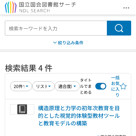
メニ
本文へ移動
検索
絞り込み条件
検索結果 4 件
一括
タイト
お気
ルでま
に入
とめる
り
構造原理と力学の初年次教育を目
的とした視覚的体験型教材ツール
と教育モデルの構築