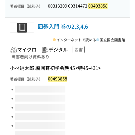
00313209 00314472
00493858
著者標目（識別子）
囲碁入門 巻の2,3,4,6
インターネットで読める
国立国会図書館
マイクロ
デジタル
図書
障害者向け資料あり
小林鍵太郎 編
囲碁初学会
明45
<特45-431>
00493858
著者標目（識別子）
このタイトルの巻号