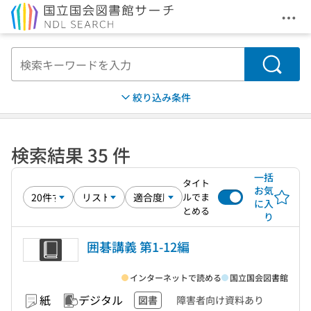
メニ
本文へ移動
検索
絞り込み条件
検索結果 35 件
一括
タイト
お気
ルでま
に入
とめる
り
囲碁講義 第1-12編
インターネットで読める
国立国会図書館
紙
デジタル
図書
障害者向け資料あり