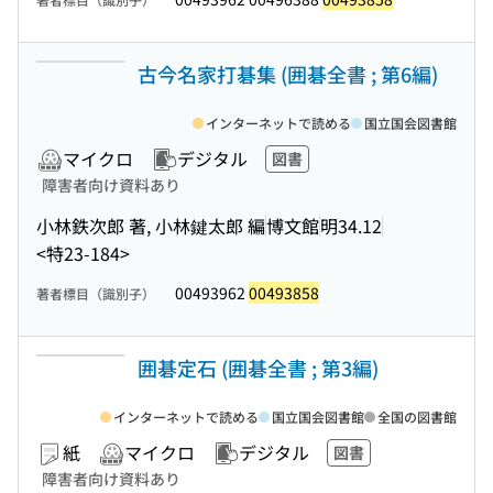
古今名家打碁集 (囲碁全書 ; 第6編)
インターネットで読める
国立国会図書館
マイクロ
デジタル
図書
障害者向け資料あり
小林鉄次郎 著, 小林鍵太郎 編
博文館
明34.12
<特23-184>
00493962
00493858
著者標目（識別子）
囲碁定石 (囲碁全書 ; 第3編)
インターネットで読める
国立国会図書館
全国の図書館
紙
マイクロ
デジタル
図書
障害者向け資料あり