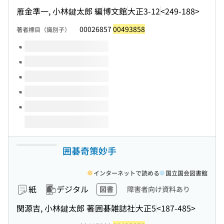
雁金準一, 小林鍵太郎 編
博文館
大正3-12
<249-188>
00026857
00493858
著者標目（識別子）
このタイトルの巻号
囲碁奇策妙手
インターネットで読める
国立国会図書館
紙
デジタル
図書
障害者向け資料あり
関源吉, 小林鍵太郎 著
囲碁雑誌社
大正5
<187-485>