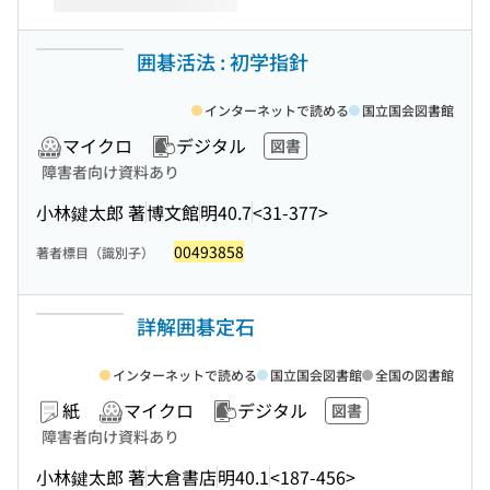
囲碁活法 : 初学指針
インターネットで読める
国立国会図書館
マイクロ
デジタル
図書
障害者向け資料あり
小林鍵太郎 著
博文館
明40.7
<31-377>
00493858
著者標目（識別子）
詳解囲碁定石
インターネットで読める
国立国会図書館
全国の図書館
紙
マイクロ
デジタル
図書
障害者向け資料あり
小林鍵太郎 著
大倉書店
明40.1
<187-456>