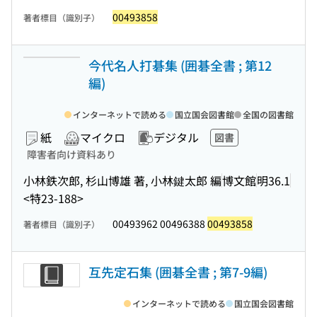
00493858
著者標目（識別子）
今代名人打碁集 (囲碁全書 ; 第12
編)
インターネットで読める
国立国会図書館
全国の図書館
紙
マイクロ
デジタル
図書
障害者向け資料あり
小林鉄次郎, 杉山博雄 著, 小林鍵太郎 編
博文館
明36.1
<特23-188>
00493962 00496388
00493858
著者標目（識別子）
互先定石集 (囲碁全書 ; 第7-9編)
インターネットで読める
国立国会図書館