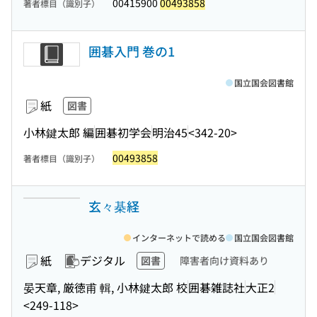
00415900
00493858
著者標目（識別子）
囲碁入門 巻の1
国立国会図書館
紙
図書
小林鍵太郎 編
囲碁初学会
明治45
<342-20>
00493858
著者標目（識別子）
玄々棊経
インターネットで読める
国立国会図書館
紙
デジタル
図書
障害者向け資料あり
晏天章, 厳徳甫 輯, 小林鍵太郎 校
囲碁雑誌社
大正2
<249-118>