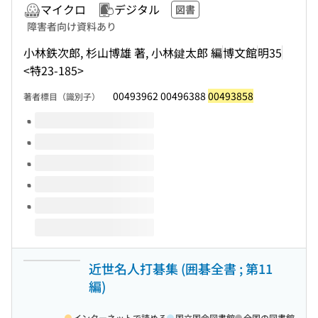
マイクロ
デジタル
図書
障害者向け資料あり
小林鉄次郎, 杉山博雄 著, 小林鍵太郎 編
博文館
明35
<特23-185>
00493962 00496388
00493858
著者標目（識別子）
このタイトルの巻号
近世名人打碁集 (囲碁全書 ; 第11
編)
インターネットで読める
国立国会図書館
全国の図書館