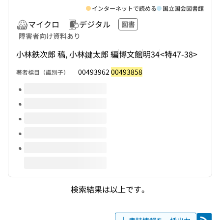
インターネットで読める
国立国会図書館
マイクロ
デジタル
図書
障害者向け資料あり
小林鉄次郎 稿, 小林鍵太郎 編
博文館
明34
<特47-38>
00493962
00493858
著者標目（識別子）
このタイトルの巻号
検索結果は以上です。