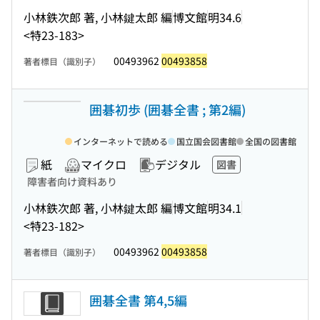
小林鉄次郎 著, 小林鍵太郎 編
博文館
明34.6
<特23-183>
00493962
00493858
著者標目（識別子）
囲碁初歩 (囲碁全書 ; 第2編)
インターネットで読める
国立国会図書館
全国の図書館
紙
マイクロ
デジタル
図書
障害者向け資料あり
小林鉄次郎 著, 小林鍵太郎 編
博文館
明34.1
<特23-182>
00493962
00493858
著者標目（識別子）
囲碁全書 第4,5編