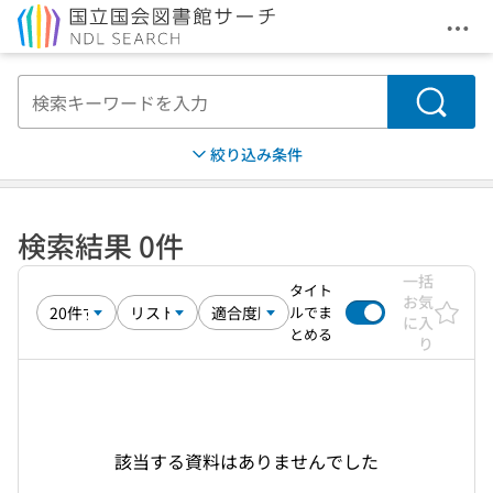
メニ
本文へ移動
検索
絞り込み条件
検索結果 0件
一括
タイト
お気
ルでま
に入
とめる
り
該当する資料はありませんでした