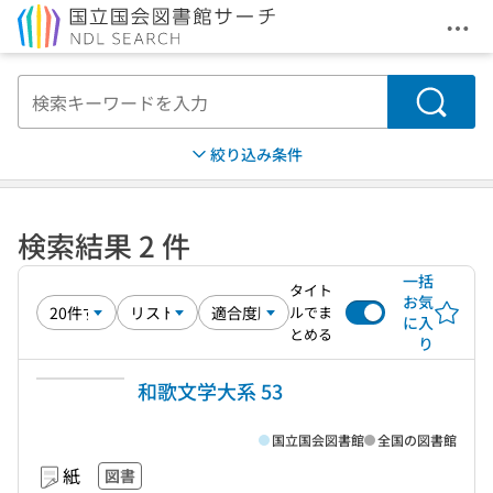
メニ
本文へ移動
検索
絞り込み条件
検索結果 2 件
一括
タイト
お気
ルでま
に入
とめる
り
和歌文学大系 53
国立国会図書館
全国の図書館
紙
図書