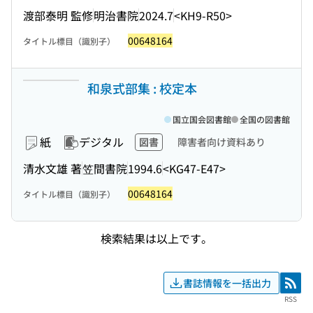
渡部泰明 監修
明治書院
2024.7
<KH9-R50>
00648164
タイトル標目（識別子）
和泉式部集 : 校定本
国立国会図書館
全国の図書館
紙
デジタル
図書
障害者向け資料あり
清水文雄 著
笠間書院
1994.6
<KG47-E47>
00648164
タイトル標目（識別子）
検索結果は以上です。
書誌情報を一括出力
RSS
RSS