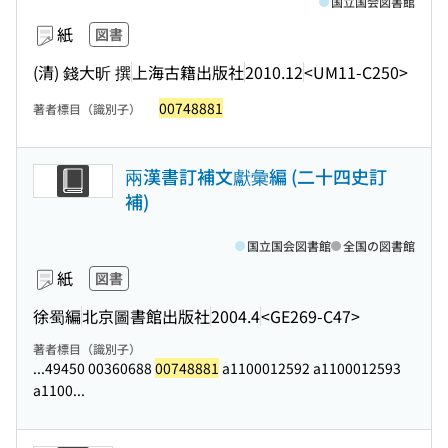
国立国会図書館
紙
図書
(清) 錢大昕 撰
上海古籍出版社
2010.12
<UM11-C250>
00748881
著者標目（識別子）
兩漢書訂補文獻彙編 (二十四史訂
補)
国立国会図書館
全国の図書館
紙
図書
徐蜀編
北京圖書館出版社
2004.4
<GE269-C47>
著者標目（識別子）
...49450 00360688
00748881
a1100012592 a1100012593
a1100...