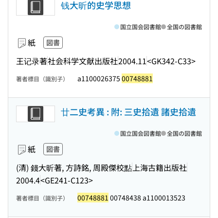
钱大昕的史学思想
国立国会図書館
全国の図書館
紙
図書
王记录著
社会科学文献出版社
2004.11
<GK342-C33>
a1100026375
00748881
著者標目（識別子）
廿二史考異 : 附: 三史拾遺 諸史拾遺
国立国会図書館
全国の図書館
紙
図書
(清) 錢大昕著, 方詩銘, 周殿傑校點
上海古籍出版社
2004.4
<GE241-C123>
00748881
00748438 a1100013523
著者標目（識別子）