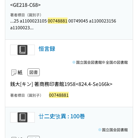
<GE218-C68>
著者標目（識別子）
...25 a1100023105
00748881
00749045 a1100023156
a1100023...
恒言録
国立国会図書館
全国の図書館
紙
図書
銭大[キン] 著
商務印書館
1958
<824.4-Se166k>
00748881
著者標目（識別子）
廿二史攷異 : 100巻
国立国会図書館