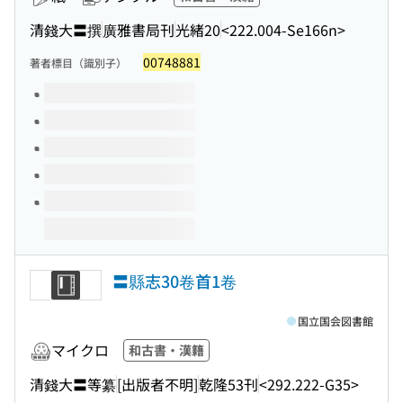
清錢大〓撰
廣雅書局刊
光緒20
<222.004-Se166n>
00748881
著者標目（識別子）
このタイトルの巻号
〓縣志30卷首1卷
国立国会図書館
マイクロ
和古書・漢籍
清錢大〓等纂
[出版者不明]
乾隆53刊
<292.222-G35>