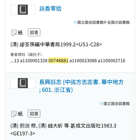
藕香零拾
国立国会図書館
全国の図書館
紙
図書
(清) 繆荃孫編
中華書局
1999.2
<US1-C28>
著者標目（識別子）
...13 a1100001328
00748881
a1100023088 a1100002716
長興縣志 (中國方志叢書. 華中地方
; 601. 浙江省)
国立国会図書館
紙
図書
(清) 邢澍 修, (清) 錢大昕 等 纂
成文出版社
1983.3
<GE197-3>