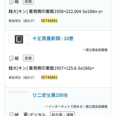
紙
図書
銭大[キン] 著
商務印書館
1958
<222.004-Se166n-s>
00748881
著者標目（識別子）
十駕斎養新録 : 10巻
国立国会図書館
紙
図書
銭大[キン] 著
商務印書館
1957
<125.6-Se166z>
00748881
著者標目（識別子）
廿二史攷異100卷
インターネットで読める
国立国会図書館
紙
デジタル
和古書・漢籍