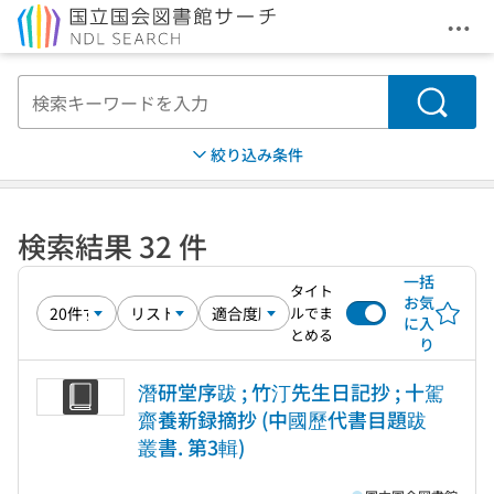
メニ
本文へ移動
検索
絞り込み条件
検索結果 32 件
一括
タイト
お気
ルでま
に入
とめる
り
潛研堂序跋 ; 竹汀先生日記抄 ; 十駕
齋養新録摘抄 (中國歷代書目題跋
叢書. 第3輯)