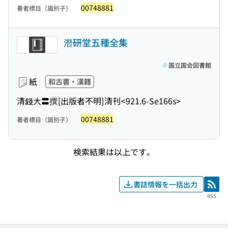
00748881
著者標目（識別子）
潛研堂五種全集
国立国会図書館
紙
和古書・漢籍
清錢大〓撰
[出版者不明]
清刊
<921.6-Se166s>
00748881
著者標目（識別子）
検索結果は以上です。
書誌情報を一括出力
RSS
RSS