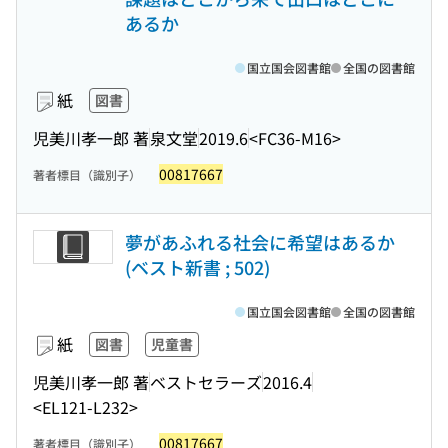
あるか
国立国会図書館
全国の図書館
紙
図書
児美川孝一郎 著
泉文堂
2019.6
<FC36-M16>
00817667
著者標目（識別子）
夢があふれる社会に希望はあるか
(ベスト新書 ; 502)
国立国会図書館
全国の図書館
紙
図書
児童書
児美川孝一郎 著
ベストセラーズ
2016.4
<EL121-L232>
00817667
著者標目（識別子）