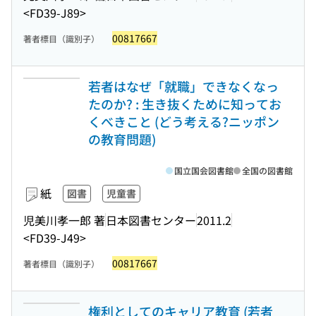
<FD39-J89>
00817667
著者標目（識別子）
若者はなぜ「就職」できなくなっ
たのか? : 生き抜くために知ってお
くべきこと (どう考える?ニッポン
の教育問題)
国立国会図書館
全国の図書館
紙
図書
児童書
児美川孝一郎 著
日本図書センター
2011.2
<FD39-J49>
00817667
著者標目（識別子）
権利としてのキャリア教育 (若者