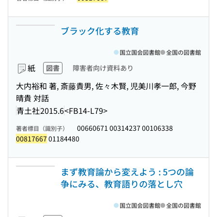
ブラック化する教育
国立国会図書館
全国の図書館
紙
図書
障害者向け資料あり
大内裕和 著, 斎藤貴男, 佐々木賢, 児美川孝一郎, 今野
晴貴 対話
青土社
2015.6
<FB14-L79>
00660671 00314237 00106338
著者標目（識別子）
00817667
01184480
まず教育論から変えよう : 5つの論
争にみる、教育語りの落とし穴
国立国会図書館
全国の図書館