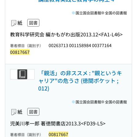
国立国会図書館
全国の図書館
紙
図書
教育科学研究会 編
かもがわ出版
2013.12
<FA1-L46>
00263713 001158984 00377164
著者標目（識別子）
00817667
「親活」の非ススメ : "親というキ
ャリア"の危うさ (徳間ポケット ;
012)
国立国会図書館
全国の図書館
紙
図書
児美川孝一郎 著
徳間書店
2013.3
<FD39-L5>
00817667
著者標目（識別子）