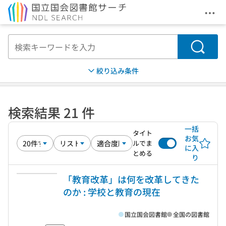
メニ
本文へ移動
検索
絞り込み条件
検索結果 21 件
一括
タイト
お気
ルでま
に入
とめる
り
「教育改革」は何を改革してきた
のか : 学校と教育の現在
国立国会図書館
全国の図書館