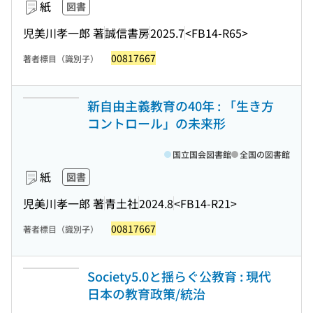
紙
図書
児美川孝一郎 著
誠信書房
2025.7
<FB14-R65>
00817667
著者標目（識別子）
新自由主義教育の40年 : 「生き方
コントロール」の未来形
国立国会図書館
全国の図書館
紙
図書
児美川孝一郎 著
青土社
2024.8
<FB14-R21>
00817667
著者標目（識別子）
Society5.0と揺らぐ公教育 : 現代
日本の教育政策/統治