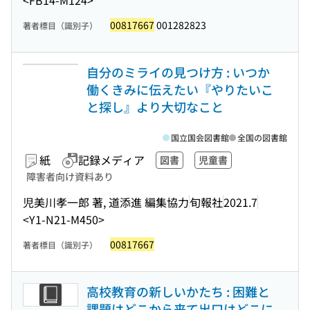
<FB14-M124>
00817667
001282823
著者標目（識別子）
自分のミライの見つけ方 : いつか
働くきみに伝えたい『やりたいこ
と探し』より大切なこと
国立国会図書館
全国の図書館
紙
記録メディア
図書
児童書
障害者向け資料あり
児美川孝一郎 著, 道添進 編集協力
旬報社
2021.7
<Y1-N21-M450>
00817667
著者標目（識別子）
高校教育の新しいかたち : 困難と
課題はどこから来て出口はどこに