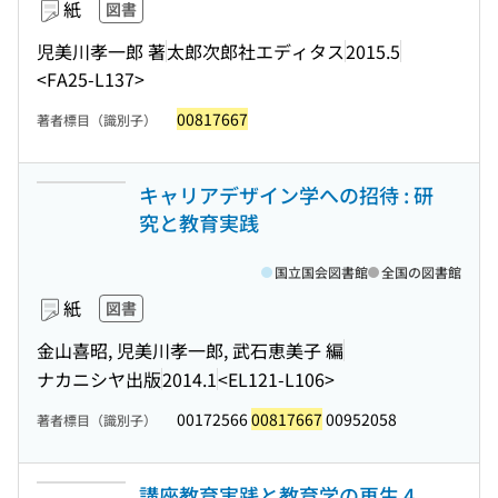
紙
図書
児美川孝一郎 著
太郎次郎社エディタス
2015.5
<FA25-L137>
00817667
著者標目（識別子）
キャリアデザイン学への招待 : 研
究と教育実践
国立国会図書館
全国の図書館
紙
図書
金山喜昭, 児美川孝一郎, 武石恵美子 編
ナカニシヤ出版
2014.1
<EL121-L106>
00172566
00817667
00952058
著者標目（識別子）
講座教育実践と教育学の再生 4