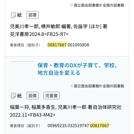
国立国会図書館
全国の図書館
紙
図書
児美川孝一郎, 横井敏郎 編著, 佐藤学 [ほか] 著
晃洋書房
2024.8
<FB25-R7>
00817667
001095808
著者標目（識別子）
保育・教育のDXが子育て、学校、
地方自治を変える
国立国会図書館
全国の図書館
紙
図書
児童書
稲葉一将, 稲葉多喜生, 児美川孝一郎 著
自治体研究社
2022.11
<FB43-M42>
00969235 032519747
00817667
著者標目（識別子）