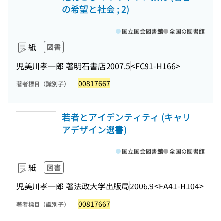
の希望と社会 ; 2)
国立国会図書館
全国の図書館
紙
図書
児美川孝一郎 著
明石書店
2007.5
<FC91-H166>
00817667
著者標目（識別子）
若者とアイデンティティ (キャリ
アデザイン選書)
国立国会図書館
全国の図書館
紙
図書
児美川孝一郎 著
法政大学出版局
2006.9
<FA41-H104>
00817667
著者標目（識別子）