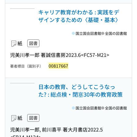
キャリア教育がわかる : 実践をデ
ザインするための〈基礎・基本〉
国立国会図書館
全国の図書館
紙
図書
児美川孝一郎 著
誠信書房
2023.6
<FC57-M21>
00817667
著者標目（識別子）
日本の教育、どうしてこうなっ
た? : 総点検・閉塞30年の教育政策
国立国会図書館
全国の図書館
紙
図書
児美川孝一郎, 前川喜平 著
大月書店
2022.5