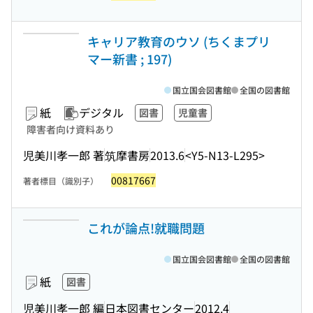
キャリア教育のウソ (ちくまプリ
マー新書 ; 197)
国立国会図書館
全国の図書館
紙
デジタル
図書
児童書
障害者向け資料あり
児美川孝一郎 著
筑摩書房
2013.6
<Y5-N13-L295>
00817667
著者標目（識別子）
これが論点!就職問題
国立国会図書館
全国の図書館
紙
図書
児美川孝一郎 編
日本図書センター
2012.4