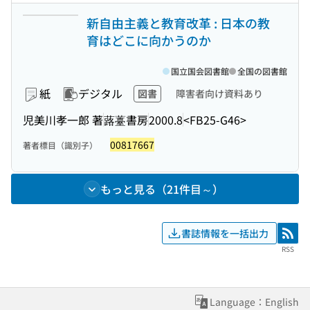
新自由主義と教育改革 : 日本の教
育はどこに向かうのか
国立国会図書館
全国の図書館
紙
デジタル
図書
障害者向け資料あり
児美川孝一郎 著
蕗薹書房
2000.8
<FB25-G46>
00817667
著者標目（識別子）
もっと見る（21件目～）
書誌情報を一括出力
RSS
RSS
Language：English