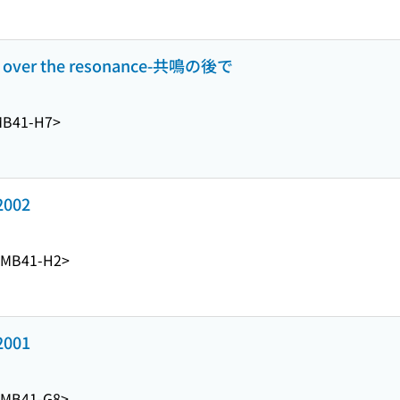
r the resonance-共鳴の後で
MB41-H7>
002
<MB41-H2>
001
<MB41-G8>