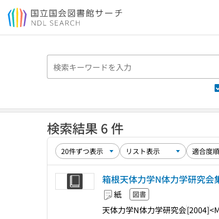
本文へ移動
検索結果 6 件
箱根天体力学N体力学研究会集録 :
紙
図書
天体力学N体力学研究会
[2004]
<