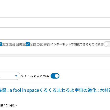
国立国会図書館
全国の図書館
インターネットで閲覧できるものに絞る
タイトルでまとめる
 a fool in spaceくるくるまわるよ宇宙の道化 : 木
MB41-H9>