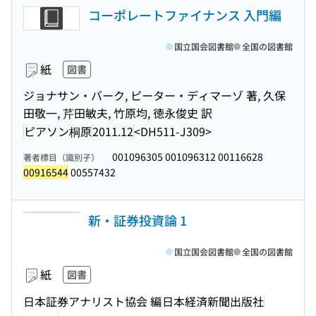
コーポレートファイナンス 入門編
国立国会図書館
全国の図書館
紙
図書
ジョナサン・バーク, ピーター・ディマーゾ 著, 久保
田敬一, 芹田敏夫, 竹原均, 徳永俊史 訳
ピアソン桐原
2011.12
<DH511-J309>
001096305 001096312 00116628
著者標目（識別子）
00916544
00557432
新・証券投資論 1
国立国会図書館
全国の図書館
紙
図書
日本証券アナリスト協会 編
日本経済新聞出版社