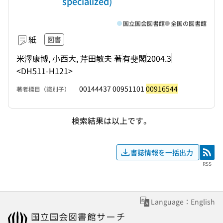
specialized)
国立国会図書館
全国の図書館
紙
図書
米澤康博, 小西大, 芹田敏夫 著
有斐閣
2004.3
<DH511-H121>
00144437 00951101
00916544
著者標目（識別子）
検索結果は以上です。
書誌情報を一括出力
RSS
RSS
Language：English