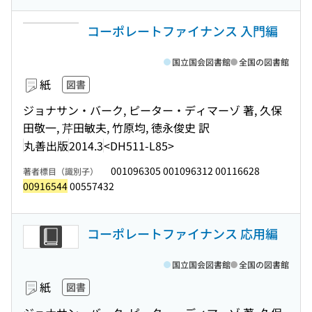
コーポレートファイナンス 入門編
国立国会図書館
全国の図書館
紙
図書
ジョナサン・バーク, ピーター・ディマーゾ 著, 久保
田敬一, 芹田敏夫, 竹原均, 徳永俊史 訳
丸善出版
2014.3
<DH511-L85>
001096305 001096312 00116628
著者標目（識別子）
00916544
00557432
コーポレートファイナンス 応用編
国立国会図書館
全国の図書館
紙
図書