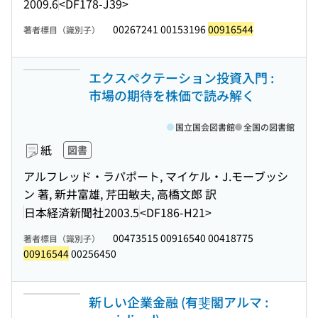
2009.6
<DF178-J39>
00267241 00153196
00916544
著者標目（識別子）
エクスペクテーション投資入門 :
市場の期待を株価で読み解く
国立国会図書館
全国の図書館
紙
図書
アルフレッド・ラパポート, マイケル・J.モーブッシ
ン 著, 新井富雄, 芹田敏夫, 高橋文郎 訳
日本経済新聞社
2003.5
<DF186-H21>
00473515 00916540 00418775
著者標目（識別子）
00916544
00256450
新しい企業金融 (有斐閣アルマ :