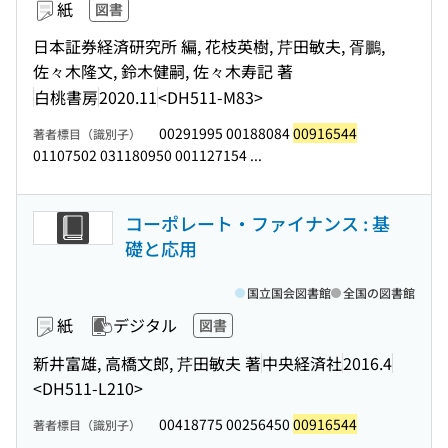
紙
図書
日本証券経済研究所 編, 花枝英樹, 芹田敏夫, 胥鵬,
佐々木隆文, 鈴木健嗣, 佐々木寿記 著
白桃書房
2020.11
<DH511-M83>
00291995 00188084
00916544
著者標目（識別子）
01107502 031180950 001127154 ...
コーポレート・ファイナンス : 基
礎と応用
国立国会図書館
全国の図書館
紙
デジタル
図書
新井富雄, 高橋文郎, 芹田敏夫 著
中央経済社
2016.4
<DH511-L210>
00418775 00256450
00916544
著者標目（識別子）