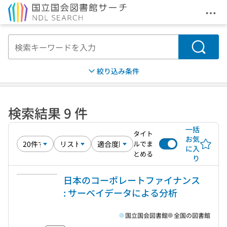
メニ
本文へ移動
検索
絞り込み条件
検索結果 9 件
一括
タイト
お気
ルでま
に入
とめる
り
日本のコーポレートファイナンス
: サーベイデータによる分析
国立国会図書館
全国の図書館