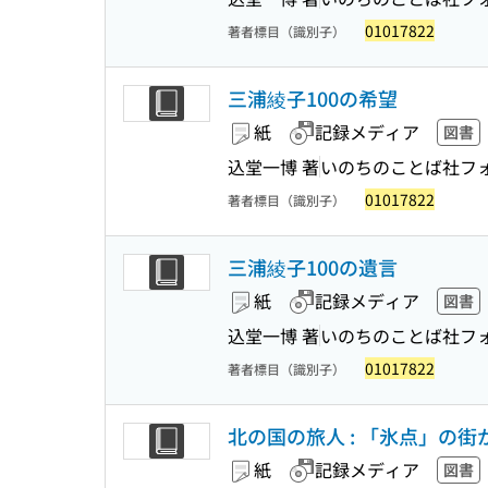
01017822
著者標目（識別子）
三浦綾子100の希望
紙
記録メディア
図書
込堂一博 著
いのちのことば社フ
01017822
著者標目（識別子）
三浦綾子100の遺言
紙
記録メディア
図書
込堂一博 著
いのちのことば社フ
01017822
著者標目（識別子）
北の国の旅人 : 「氷点」の街
紙
記録メディア
図書