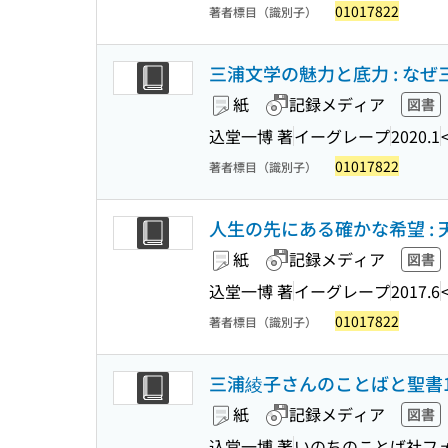
01017822
著者標目（識別子）
三浦文学の魅力と底力 : な
紙
記録メディア
図書
込堂一博 著
イーグレープ
2020.1
01017822
著者標目（識別子）
人生の先にある確かな希望 :
紙
記録メディア
図書
込堂一博 著
イーグレープ
2017.6
01017822
著者標目（識別子）
三浦綾子さんのことばと聖書100の祈
紙
記録メディア
図書
込堂一博 著
いのちのことば社フ