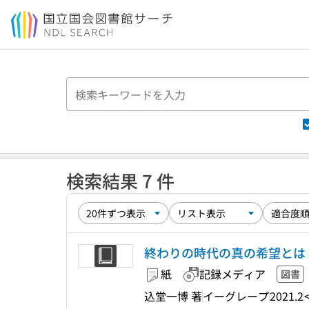
本文へ移動
検索結果 7 件
終わりの時代の真の希望とは 
紙
記録メディア
図書
込堂一博 著
イーグレープ
2021.2