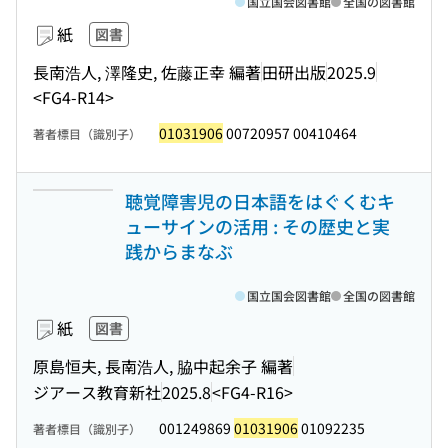
国立国会図書館
全国の図書館
紙
図書
長南浩人, 澤隆史, 佐藤正幸 編著
田研出版
2025.9
<FG4-R14>
01031906
00720957 00410464
著者標目（識別子）
聴覚障害児の日本語をはぐくむキ
ューサインの活用 : その歴史と実
践からまなぶ
国立国会図書館
全国の図書館
紙
図書
原島恒夫, 長南浩人, 脇中起余子 編著
ジアース教育新社
2025.8
<FG4-R16>
001249869
01031906
01092235
著者標目（識別子）