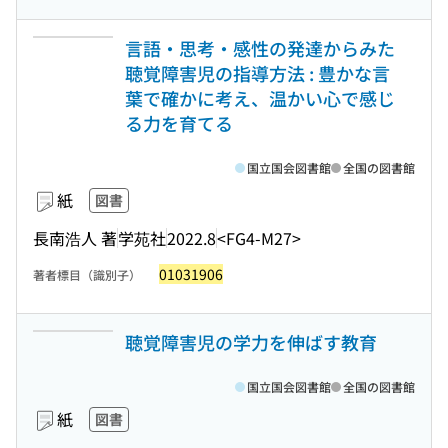
言語・思考・感性の発達からみた
聴覚障害児の指導方法 : 豊かな言
葉で確かに考え、温かい心で感じ
る力を育てる
国立国会図書館
全国の図書館
紙
図書
長南浩人 著
学苑社
2022.8
<FG4-M27>
01031906
著者標目（識別子）
聴覚障害児の学力を伸ばす教育
国立国会図書館
全国の図書館
紙
図書