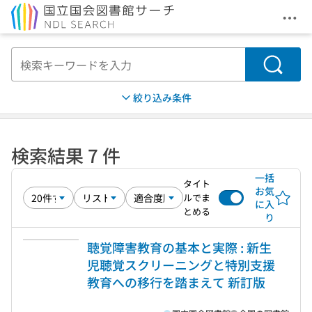
メニ
本文へ移動
検索
絞り込み条件
検索結果 7 件
一括
タイト
お気
ルでま
に入
とめる
り
聴覚障害教育の基本と実際 : 新生
児聴覚スクリーニングと特別支援
教育への移行を踏まえて 新訂版