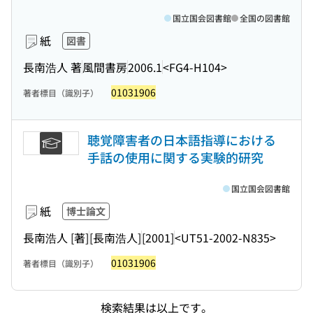
国立国会図書館
全国の図書館
紙
図書
長南浩人 著
風間書房
2006.1
<FG4-H104>
01031906
著者標目（識別子）
聴覚障害者の日本語指導における
手話の使用に関する実験的研究
国立国会図書館
紙
博士論文
長南浩人 [著]
[長南浩人]
[2001]
<UT51-2002-N835>
01031906
著者標目（識別子）
検索結果は以上です。