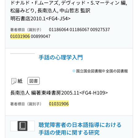
ドナルド・F.ムーアズ, デヴィッド・S.マーティン 編,
松藤みどり, 長南浩人, 中山哲志 監訳
明石書店
2010.1
<FG4-J54>
01186064 01186067 00927537
著者標目（識別子）
01031906
00899047
手話の心理学入門
国立国会図書館
全国の図書館
紙
図書
長南浩人 編著
東峰書房
2005.11
<FG4-H109>
01031906
著者標目（識別子）
聴覚障害者の日本語指導における
手話の使用に関する研究