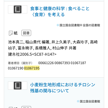
食事と健康の科学 : 食べること
〈食育〉を考える
国立国会図書館
全国の図書館
紙
図書
池本真二, 稲山貴代 編著, 井上久美子, 大森玲子, 高崎
禎子, 富永暁子, 長橋雅人, 村山伸子 共著
建帛社
2006.5
<SC87-H147>
00661226 00867393 01067187
著者標目（識別子）
01067190
01067195
小麦粉生地形成におけるチロシン
残基の関与について
国立国会図書館