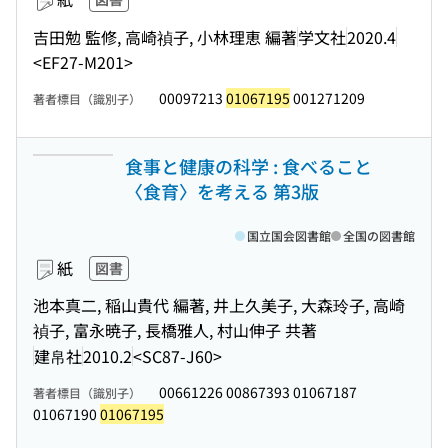
吉田勉 監修, 高崎禎子, 小林理恵 編著
学文社
2020.4
<EF27-M201>
00097213
01067195
001271209
著者標目（識別子）
食事と健康の科学 : 食べること
〈食育〉を考える 第3版
国立国会図書館
全国の図書館
紙
図書
池本真二, 稲山貴代 編著, 井上久美子, 大森玲子, 高崎
禎子, 富永暁子, 長橋雅人, 村山伸子 共著
建帛社
2010.2
<SC87-J60>
00661226 00867393 01067187
著者標目（識別子）
01067190
01067195