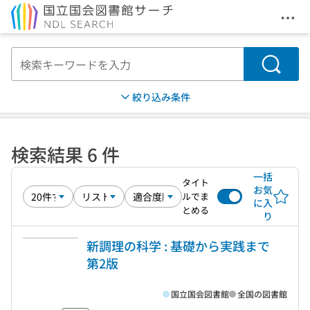
メニ
本文へ移動
検索
絞り込み条件
検索結果 6 件
一括
タイト
お気
ルでま
に入
とめる
り
新調理の科学 : 基礎から実践まで
第2版
国立国会図書館
全国の図書館