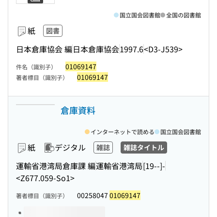
国立国会図書館
全国の図書館
紙
図書
日本倉庫協会 編
日本倉庫協会
1997.6
<D3-J539>
01069147
件名（識別子）
01069147
著者標目（識別子）
倉庫資料
インターネットで読める
国立国会図書館
紙
デジタル
雑誌
雑誌タイトル
運輸省港湾局倉庫課 編
運輸省港湾局
[19--]-
<Z677.059-So1>
00258047
01069147
著者標目（識別子）
このタイトルの巻号