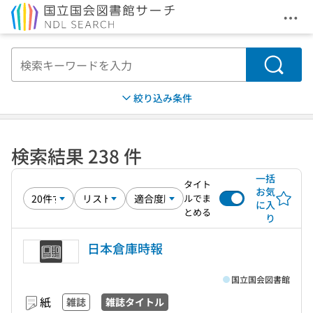
メニ
本文へ移動
検索
絞り込み条件
検索結果 238 件
一括
タイト
お気
ルでま
に入
とめる
り
日本倉庫時報
国立国会図書館
紙
雑誌
雑誌タイトル