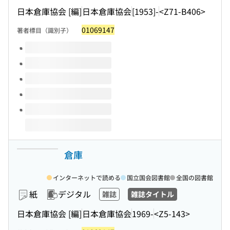
日本倉庫協会 [編]
日本倉庫協会
[1953]-
<Z71-B406>
01069147
著者標目（識別子）
このタイトルの巻号
倉庫
インターネットで読める
国立国会図書館
全国の図書館
紙
デジタル
雑誌
雑誌タイトル
日本倉庫協会 [編]
日本倉庫協会
1969-
<Z5-143>