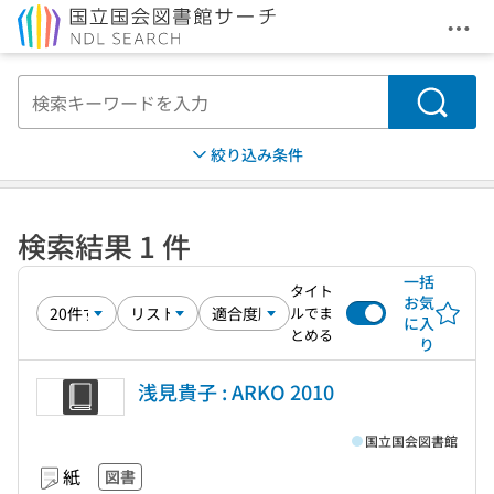
メニ
本文へ移動
検索
絞り込み条件
検索結果 1 件
一括
タイト
お気
ルでま
に入
とめる
り
浅見貴子 : ARKO 2010
国立国会図書館
紙
図書