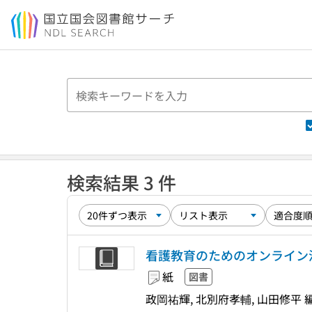
本文へ移動
検索結果 3 件
看護教育のためのオンライン活
紙
図書
政岡祐輝, 北別府孝輔, 山田修平 編