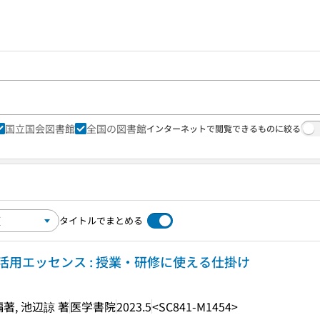
国立国会図書館
全国の図書館
インターネットで閲覧できるものに絞る
タイトルでまとめる
用エッセンス : 授業・研修に使える仕掛け
著, 池辺諒 著
医学書院
2023.5
<SC841-M1454>