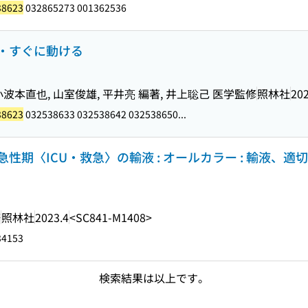
38623
032865273 001362536
ない・すぐに動ける
小波本直也, 山室俊雄, 平井亮 編著, 井上聡己 医学監修
照林社
202
38623
032538633 032538642 032538650...
性期〈ICU・救急〉の輸液 : オールカラー : 輸液、適
修
照林社
2023.4
<SC841-M1408>
34153
検索結果は以上です。