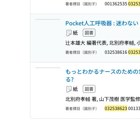
001362535
0325
著者標目（識別子）
Pocket人工呼吸器 : 迷わ
紙
図書
辻本雄大 編著代表, 北別府孝輔, 
032538616
0325
著者標目（識別子）
もっとわかるナースのための急
る?
紙
図書
北別府孝輔 著, 山下茂樹 医学監
032538623
0013
著者標目（識別子）