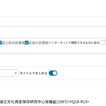
国立国会図書館
全国の図書館
インターネットで閲覧できるものに絞る
タイトルでまとめる
國立文化資產保存研究中心籌備處
[1997]
<YQ18-R13>