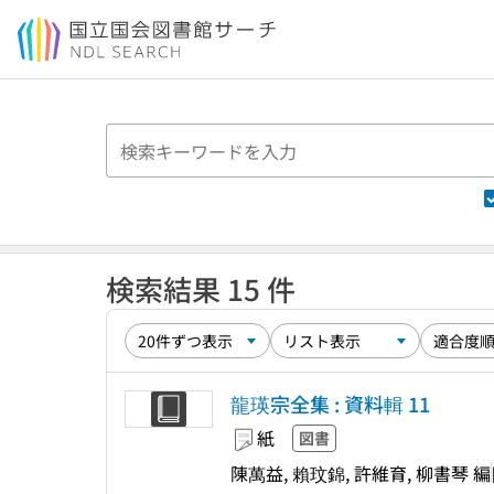
本文へ移動
検索結果 15 件
龍瑛宗全集 : 資料輯 11
紙
図書
陳萬益, 賴玟錦, 許維育, 柳書琴 編