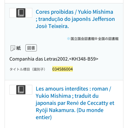
Cores proibidas / Yukio Mishima
; trandução do japonês Jefferson
Josè Teixeira.
国立国会図書館
全国の図書館
紙
図書
Companhia das Letras
2002.
<KH348-B59>
034586004
タイトル標目（識別子）
Les amours interdites : roman /
Yukio Mishima ; traduit du
japonais par René de Ceccatty et
Ryōji Nakamura. (Du monde
entier)