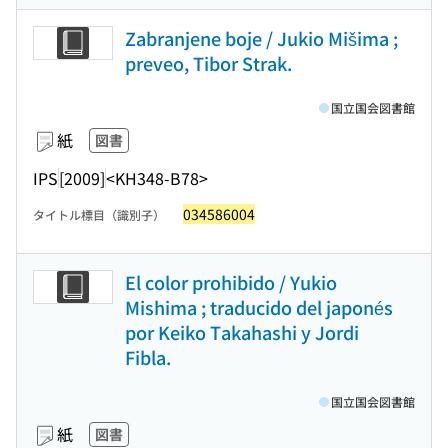
Zabranjene boje / Jukio Mišima ;
preveo, Tibor Strak.
国立国会図書館
紙
図書
IPS
[2009]
<KH348-B78>
034586004
タイトル標目（識別子）
El color prohibido / Yukio
Mishima ; traducido del japonés
por Keiko Takahashi y Jordi
Fibla.
国立国会図書館
紙
図書