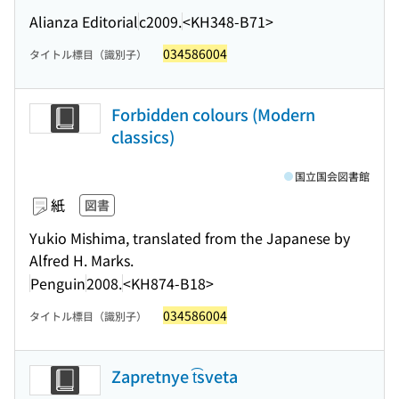
Alianza Editorial
c2009.
<KH348-B71>
034586004
タイトル標目（識別子）
Forbidden colours (Modern
classics)
国立国会図書館
紙
図書
Yukio Mishima, translated from the Japanese by
Alfred H. Marks.
Penguin
2008.
<KH874-B18>
034586004
タイトル標目（識別子）
Zapretnye t͡sveta