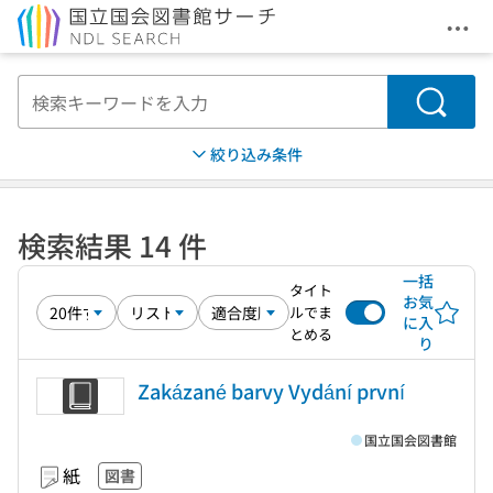
メニ
本文へ移動
検索
絞り込み条件
検索結果 14 件
一括
タイト
お気
ルでま
に入
とめる
り
Zakázané barvy Vydání první
国立国会図書館
紙
図書