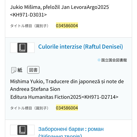
Jukio Mišima, přeložil Jan Levora
Argo
2025
<KH971-D3031>
034586004
タイトル標目（識別子）
Culorile interzise (Raftul Denisei)
国立国会図書館
紙
図書
Mishima Yukio, Traducere din japoneză și note de
Andreea Ștefana Sion
Editura Humanitas Fiction
2025
<KH971-D2714>
034586004
タイトル標目（識別子）
Заборонені барви : роман
(Зібрання творів)