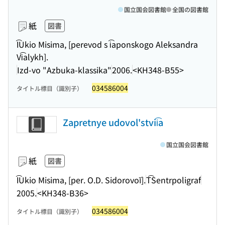
国立国会図書館
全国の図書館
紙
図書
I͡Ukio Misima, [perevod s i͡aponskogo Aleksandra
Vi͡alykh].
Izd-vo "Azbuka-klassika"
2006.
<KH348-B55>
034586004
タイトル標目（識別子）
Zapretnye udovol'stvii͡a
国立国会図書館
紙
図書
I͡Ukio Misima, [per. O.D. Sidorovoĭ].
T͡Sentrpoligraf
2005.
<KH348-B36>
034586004
タイトル標目（識別子）