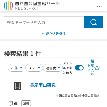
メニ
本文へ移動
検索
絞り込み条件
検索結果 1 件
一括
タイト
お気
ルでま
に入
とめる
り
長尾雨山研究
国立国会図書館
全国の図書館
紙
図書