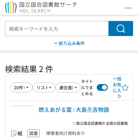
メニ
本文へ移動
検索
絞り込み条件
検索結果 2 件
一括
タイト
お気
ルでま
に入
とめる
り
燃えあがる雲 : 大島亮吉物語
国立国会図書館
全国の図書館
紙
図書
障害者向け資料あり