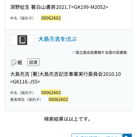
深野稔生 著
白山書房
2021.7
<GK199-M2052>
00062602
件名（識別子）
大島亮吉を偲ぶ
国立国会図書館
全国の図書館
紙
図書
大島亮吉 [著]
大島亮吉記念事業実行委員会
2010.10
<GK116-J55>
00062602
件名（識別子）
00062602
著者標目（識別子）
検索結果は以上です。