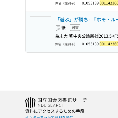
01053139
00114236
件名（識別子）
「遊ぶ」が勝ち : 『ホモ・ルー
紙
図書
為末大 著
中央公論新社
2013.5
<F
01053139
00114236
件名（識別子）
資料にアクセスするための手段
インターネットで資料を読む