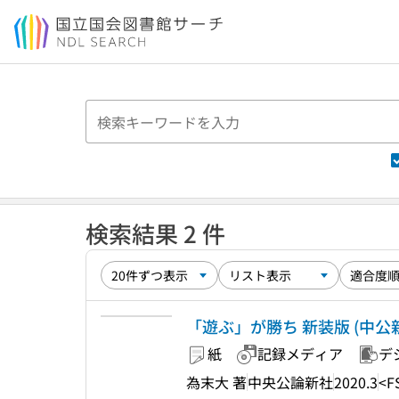
本文へ移動
検索結果 2 件
「遊ぶ」が勝ち 新装版 (中公新書
紙
記録メディア
デ
為末大 著
中央公論新社
2020.3
<F